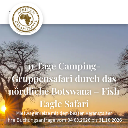
11 Tage Camping-
Gruppensafari durch das
nördliche Botswana – Fish
Eagle Safari
Mietwagenreise mit dem besten Veranstalter
Ihre Buchungsanfrage vom
bis
04.03.2026
31.10.2026