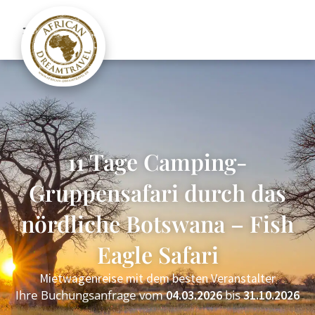
11 Tage Camping-
Gruppensafari durch das
nördliche Botswana – Fish
Eagle Safari
Mietwagenreise mit dem besten Veranstalter
Ihre Buchungsanfrage vom
bis
04.03.2026
31.10.2026