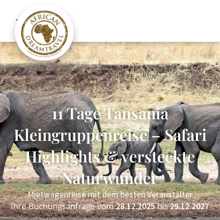
11 Tage Tansania
Kleingruppenreise – Safari
Highlights & versteckte
Naturwunder
Mietwagenreise mit dem besten Veranstalter
Ihre Buchungsanfrage vom
bis
28.12.2025
29.12.2027