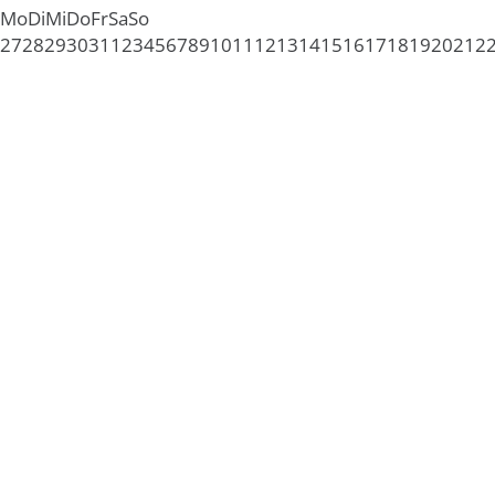
Mo
Di
Mi
Do
Fr
Sa
So
27
28
29
30
31
1
2
3
4
5
6
7
8
9
10
11
12
13
14
15
16
17
18
19
20
21
2