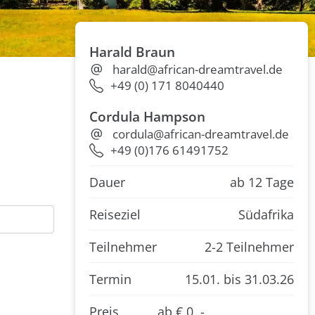
Harald Braun
harald@african-dreamtravel.de
+49 (0) 171 8040440
Cordula Hampson
cordula@african-dreamtravel.de
+49 (0)176 61491752
Dauer
ab 12 Tage
Reiseziel
Südafrika
Teilnehmer
2-2 Teilnehmer
Termin
15.01.
bis 31.03.26
Preis
ab € 0 ,-