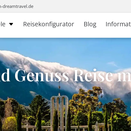
n-dreamtravel.de
le
Reisekonfigurator
Blog
Informa
nd Genuss Reise m