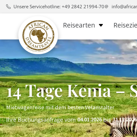
Unsere Servicehotline: +49 2842 21994-70
info@africa
Reisearten
Reisezie
14 Tage Kenia – 
Mietwagenreise mit dem besten Veranstalter
Ihre Buchungsanfrage vom
bis
04.01.2026
31.12.2026