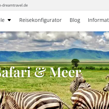
n-dreamtravel.de
le
Reisekonfigurator
Blog
Informa
Safari & Meer