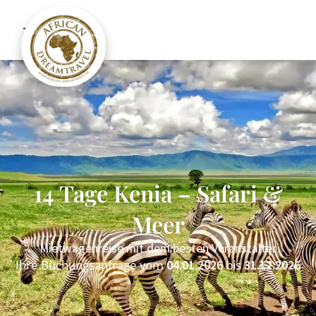
14 Tage Kenia – Safari &
Meer
Mietwagenreise mit dem besten Veranstalter
Ihre Buchungsanfrage vom
bis
04.01.2026
31.12.2026