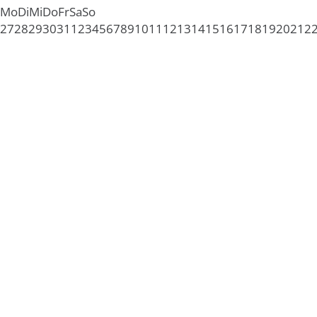
Mo
Di
Mi
Do
Fr
Sa
So
27
28
29
30
31
1
2
3
4
5
6
7
8
9
10
11
12
13
14
15
16
17
18
19
20
21
2