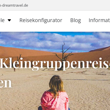
n-dreamtravel.de
le
Reisekonfigurator
Blog
Informa
 Kleingruppenreis
en