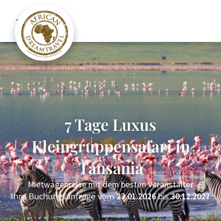
7 Tage Luxus
Kleingruppensafari in
Tansania
Mietwagenreise mit dem besten Veranstalter
Ihre Buchungsanfrage vom
bis
23.01.2026
30.12.2027