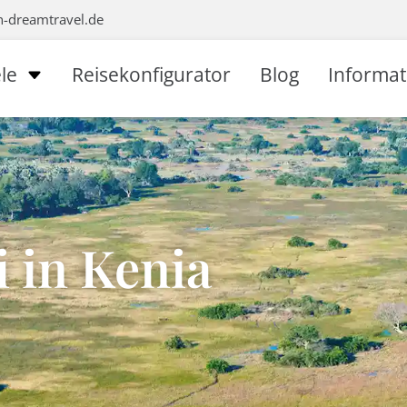
n-dreamtravel.de
le
Reisekonfigurator
Blog
Informa
i in Kenia