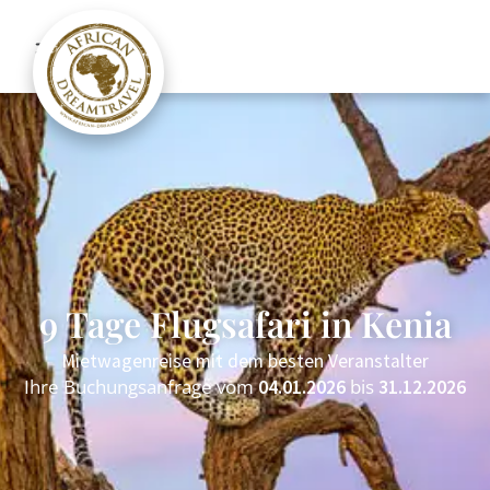
9 Tage Flugsafari in Kenia
Mietwagenreise mit dem besten Veranstalter
Ihre Buchungsanfrage vom
bis
04.01.2026
31.12.2026