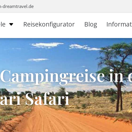
n-dreamtravel.de
le
Reisekonfigurator
Blog
Informa
Campingreise in 
ari Safari