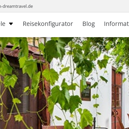
n-dreamtravel.de
le
Reisekonfigurator
Blog
Informa