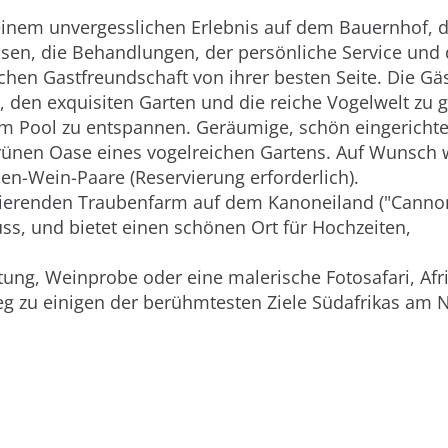
einem unvergesslichen Erlebnis auf dem Bauernhof, 
ssen, die Behandlungen, der persönliche Service und 
chen Gastfreundschaft von ihrer besten Seite. Die Gä
 den exquisiten Garten und die reiche Vogelwelt zu 
am Pool zu entspannen. Geräumige, schön eingerichte
grünen Oase eines vogelreichen Gartens. Auf Wunsch
en-Wein-Paare (Reservierung erforderlich).
tionierenden Traubenfarm auf dem Kanoneiland ("Cannon
uss, und bietet einen schönen Ort für Hochzeiten,
ung, Weinprobe oder eine malerische Fotosafari, Afr
eg zu einigen der berühmtesten Ziele Südafrikas am 