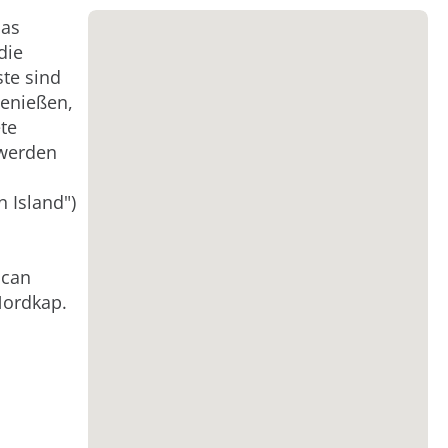
das
die
ste sind
genießen,
te
 werden
 Island")
ican
Nordkap.