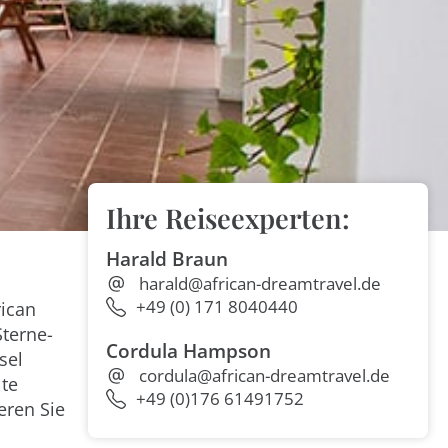
Ihre Reiseexperten:
Harald Braun
harald@african-dreamtravel.de
+49 (0) 171 8040440
rican
Sterne-
Cordula Hampson
sel
cordula@african-dreamtravel.de
lte
+49 (0)176 61491752
eren Sie