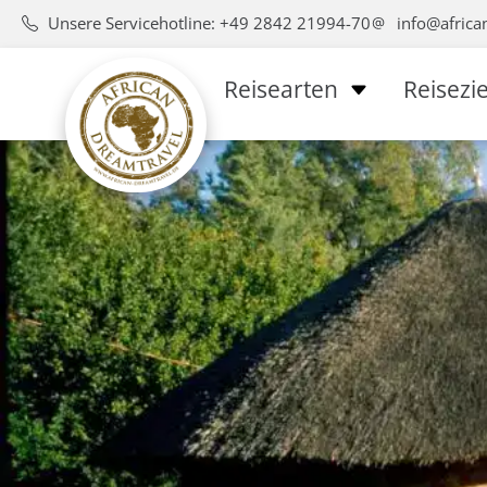
Unsere Servicehotline: +49 2842 21994-70
info@africa
Reisearten
Reisezie