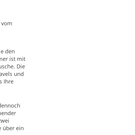
, vom
ie den
er ist mit
usche. Die
avels und
s Ihre
 dennoch
ehender
zwei
e über ein