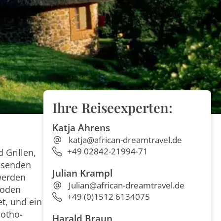
Ihre Reiseexperten:
Katja Ahrens
katja@african-dreamtravel.de
+49 02842-21994-71
 Grillen,
rasenden
Julian Krampl
 werden
Julian@african-dreamtravel.de
Boden
+49 (0)1512 6134075
t, und ein
sotho-
Harald Braun