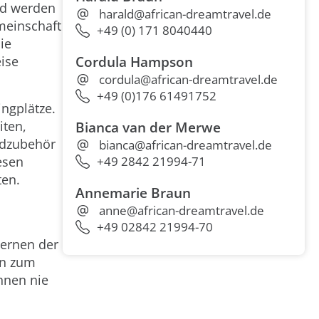
ld werden
harald@african-dreamtravel.de
emeinschaft
+49 (0) 171 8040440
ie
ise
Cordula Hampson
cordula@african-dreamtravel.de
+49 (0)176 61491752
ngplätze.
iten,
Bianca van der Merwe
undzubehör
bianca@african-dreamtravel.de
esen
+49 2842 21994-71
ten.
Annemarie Braun
anne@african-dreamtravel.de
+49 02842 21994-70
ernen der
in zum
hnen nie