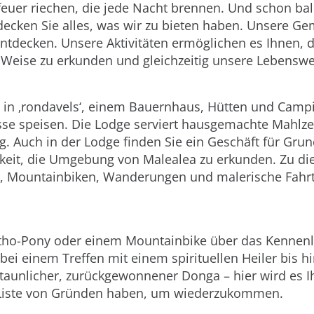
euer riechen, die jede Nacht brennen. Und schon ba
tdecken Sie alles, was wir zu bieten haben. Unsere G
 entdecken. Unsere Aktivitäten ermöglichen es Ihnen, d
e Weise zu erkunden und gleichzeitig unsere Lebenswe
h in ‚rondavels‘, einem Bauernhaus, Hütten und Campi
sse speisen. Die Lodge serviert hausgemachte Mahlze
ng. Auch in der Lodge finden Sie ein Geschäft für Gr
chkeit, die Umgebung von Malealea zu erkunden. Zu di
e, Mountainbiken, Wanderungen und malerische Fahr
tho-Pony oder einem Mountainbike über das Kennenl
bei einem Treffen mit einem spirituellen Heiler bis h
staunlicher, zurückgewonnener Donga – hier wird es I
e Liste von Gründen haben, um wiederzukommen.