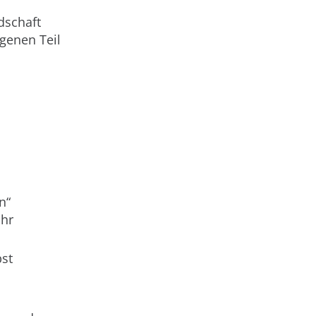
dschaft
genen Teil
n“
Uhr
bst