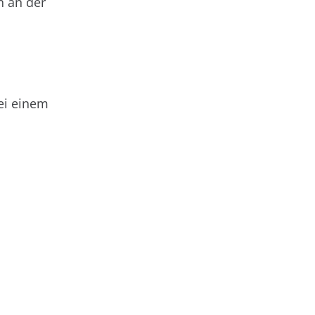
n an der
ei einem