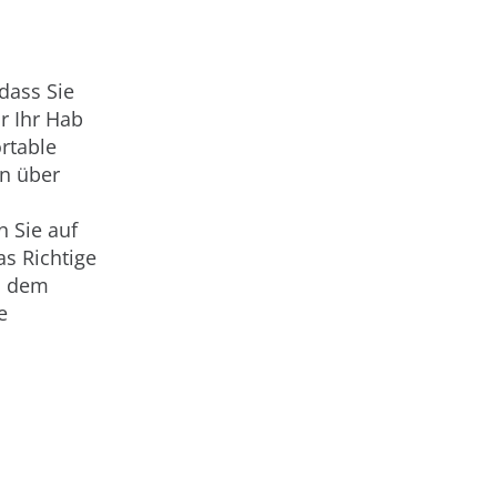
dass Sie
r Ihr Hab
rtable
en über
 Sie auf
s Richtige
nd dem
e