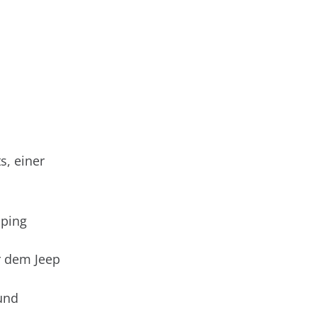
s, einer
mping
r dem Jeep
und