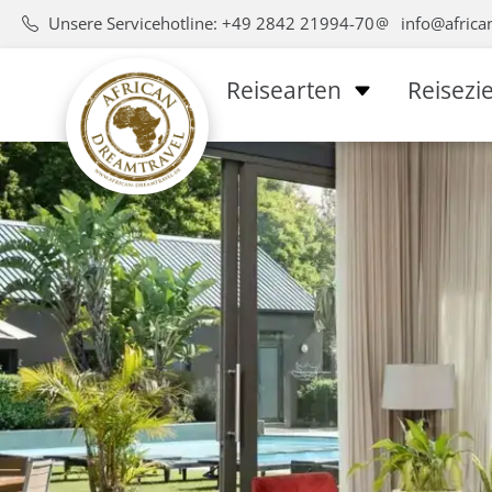
Unsere Servicehotline: +49 2842 21994-70
info@africa
Reisearten
Reisezie