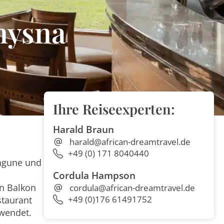
nysna
Ihre Reiseexperten:
Harald Braun
harald@african-dreamtravel.de
+49 (0) 171 8040440
Lagune und
Cordula Hampson
n Balkon
cordula@african-dreamtravel.de
staurant
+49 (0)176 61491752
rwendet.