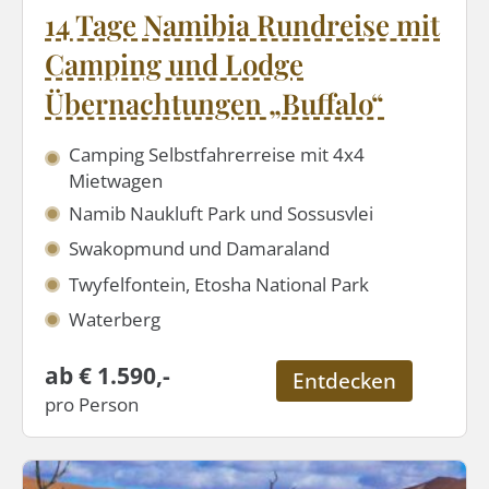
14 Tage Namibia Rundreise mit
Camping und Lodge
Übernachtungen „Buffalo“
Camping Selbstfahrerreise mit 4x4
Mietwagen
Namib Naukluft Park und Sossusvlei
Swakopmund und Damaraland
Twyfelfontein, Etosha National Park
Waterberg
ab € 1.590,-
Entdecken
pro Person