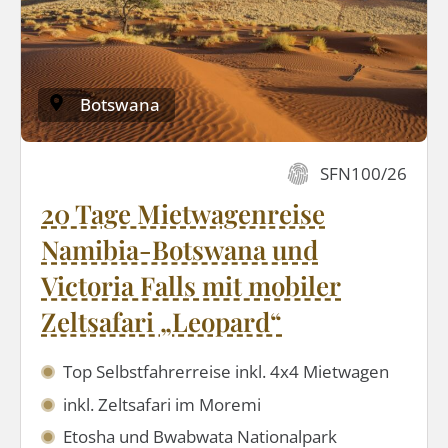
Botswana
SFN100/26
20 Tage Mietwagenreise
Namibia-Botswana und
Victoria Falls mit mobiler
Zeltsafari „Leopard“
Top Selbstfahrerreise inkl. 4x4 Mietwagen
inkl. Zeltsafari im Moremi
Etosha und Bwabwata Nationalpark