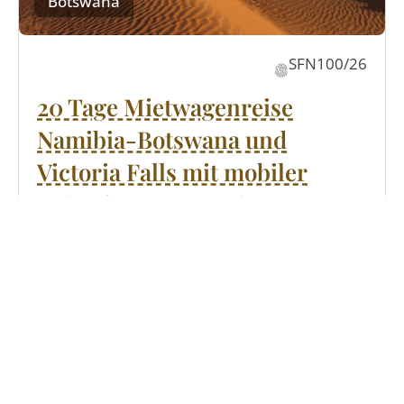
Botswana
SFN100/26
20 Tage Mietwagenreise
Namibia-Botswana und
Victoria Falls mit mobiler
Zeltsafari „Leopard“
Top Selbstfahrerreise inkl. 4x4
Mietwagen
inkl. Zeltsafari im Moremi
Etosha und Bwabwata Nationalpark
Mahango Game Reserve
Chobe Nationalpark
Moremi Game Reserve, Victoria Falls