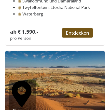
Swakopmund und Damaraland
Twyfelfontein, Etosha National Park
Waterberg
ab € 1.590,-
Entdecken
pro Person