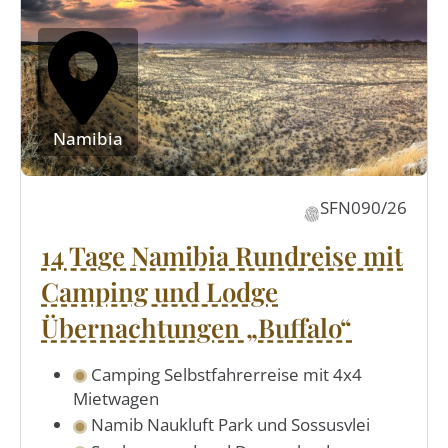
Namibia
SFN090/26
14 Tage Namibia Rundreise mit
Camping und Lodge
Übernachtungen „Buffalo“
Camping Selbstfahrerreise mit 4x4
Mietwagen
Namib Naukluft Park und Sossusvlei