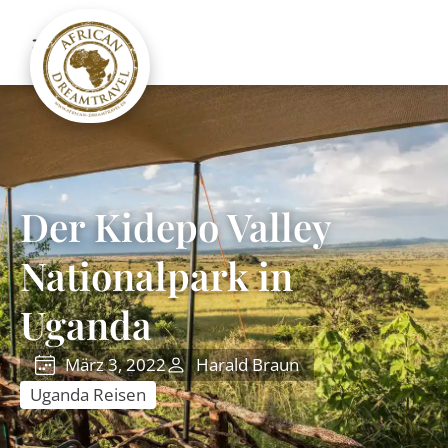
Der Kidepo Valley
Nationalpark in
Uganda
März 3, 2022
Harald Braun
Uganda Reisen