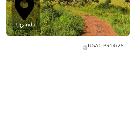
Uganda
UGAC-PR14/26
14 Tage Uganda Privatreise zu
den Highlights in Uganda
Privatreise für 2-6 Teilnehmer im 4x4
Minibus mit Hubdach
Wasserfall und Sunrise-Safari im
Murchison Falls NP erleben
Schimpansen und Stummelaffen im
Kibale Forest National Park
opt. Kraterseewanderung im Queen