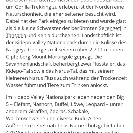
um Gorilla-Trekking zu erleben, ist der Norden eine
Naturschönheit, die eher seltener besucht wird.
Dabei hat der Park einiges zu bieten und würde glatt
als die kleine Schwester der berühmten
Serengeti
in
Tansania
und Kenia durchgehen. Landschaftlich ist
der Kidepo Valley Nationalpark durch die Kulisse des
Nangeya-Gebirges mit seinem über 2.700m hohen
Gipfelberg Mount Morungole geprägt. Die
Savannenlandschaft beherbergt zwei Flusstäler, das
Kidepo-Tal sowie das Narus-Tal, das mit seinem
kleineren Narus Fluss auch während der Trockenzeit
Wasser führt und Tiere zum Trinken anlockt.
Im Kidepo Valley Nationalpark leben neben den Big
5 – Elefant, Nashorn, Büffel, Löwe, Leopard – unter
anderem Giraffen, Zebras, Schakale,
Warzenschweine und diverse Kudu-Arten.
Außerdem beheimatet das Naturschutzgebiet über
470 Vogelarten von denen 60 nirgendwo sonst in