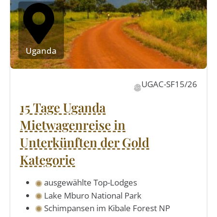
Uganda
UGAC-SF15/26
15 Tage Uganda
Mietwagenreise in
Unterkünften der Gold
Kategorie
ausgewählte Top-Lodges
Lake Mburo National Park
Schimpansen im Kibale Forest NP