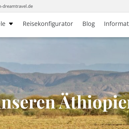
n-dreamtravel.de
le
Reisekonfigurator
Blog
Informa
 unseren Äthiopi