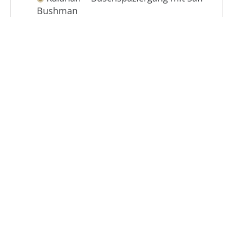
Bushman
Okavango Delta – Mokoro Ausflug und
Buschwanderungen
Chobe Nationalpark – Bootssafari auf
dem Chobe
ab € 3.990,-
Entdecken
pro Person