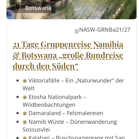
Botswana
NASW-GRNBa21/27
21 Tage Gruppenreise Namibia
& Botswana „große Rundreise
durch den Süden“
Viktoriafälle – Ein „Naturwunder“ der
Welt
Etosha Nationalpark –
Wildbeobachtungen
Damaraland – Felsmalereien
Namib Wüste – Dünenwanderung
Sossusvlei
Kalahari – Buschspaziergang mit San