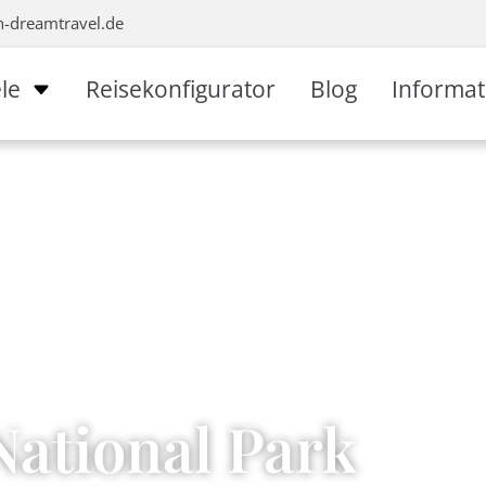
n-dreamtravel.de
le
Reisekonfigurator
Blog
Informa
ational Park