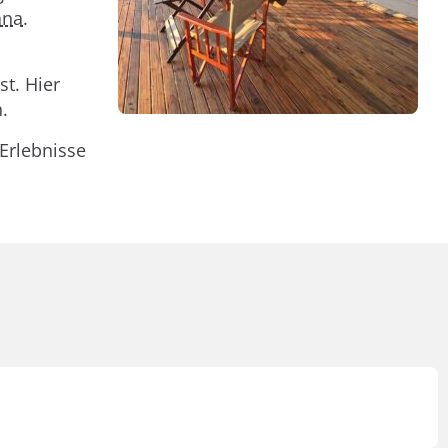
ana
.
t. Hier
.
 Erlebnisse