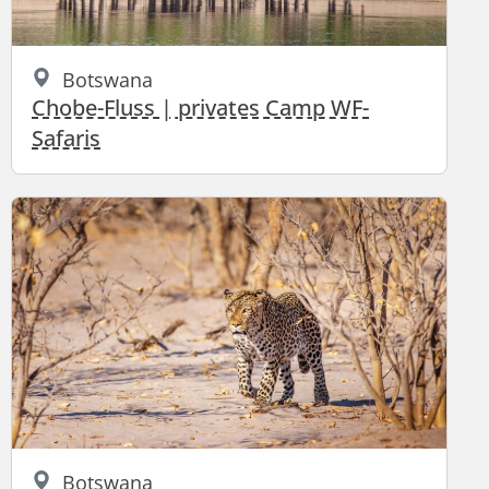
Botswana
Chobe-Fluss | privates Camp WF-
Safaris
Botswana