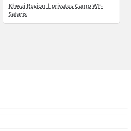
Khwai Region | privates Camp WF-
Safaris