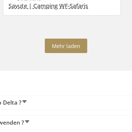
Savute | Camping WF-Safaris
Mehr laden
 Delta ?
rwenden ?