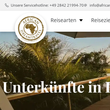
Unsere Servicehotline: +49 2842 21994-70
info@africa
Reisearten
Reisezie
Unterkünfte in