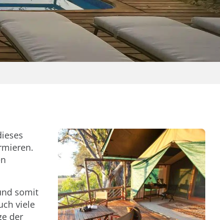
dieses
rmieren.
en
 und somit
uch viele
ge der