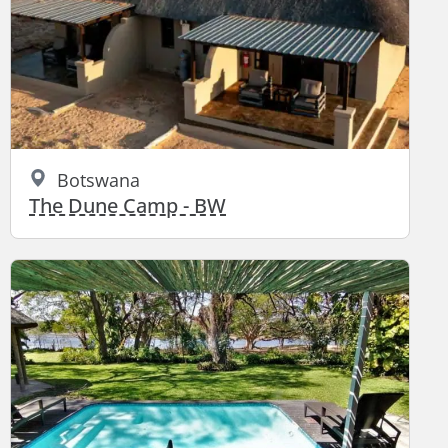
Botswana
The Dune Camp - BW