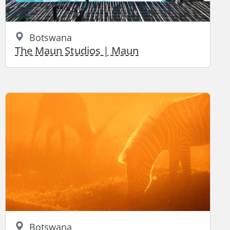
Botswana
The Maun Studios | Maun
Botswana