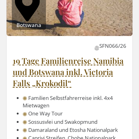
Botswana
SFN066/26
19 Tage Familienreise Namibia
und Botswana inkl. Victoria
Falls „Krokodil“
Familien Selbstfahrerreise inkl. 4x4
Mietwagen
One Way Tour
Sossusvlei und Swakopmund
Damaraland und Etosha Nationalpark
Caprivi Streifen, Chobe Nationalpark