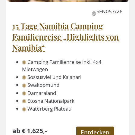
SFN057/26
15 Tage Namibia Camping
Familienreise „Highlights von
Namibia“
Camping Familienreise inkl. 4x4
Mietwagen
Sossusvlei und Kalahari
Swakopmund
Damaraland
Etosha Nationalpark
Waterberg Plateau
ab € 1.625,-
Entdecken