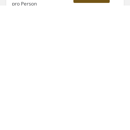
pro Person
Namibia
SFN056/26
15 Tage Namibia Familienreise