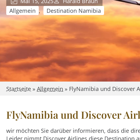
Mai 15, 2025
Harald Braun
Allgemein
,
Destination Namibia
Startseite
»
Allgemein
»
FlyNamibia und Discover Ai
FlyNamibia und Discover Air
wir möchten Sie darüber informieren, dass die di
Leider nimmt Discover Airlines diese Destination