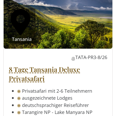
Tansania
TATA-PR3-8/26
8 Tage Tansania Deluxe
Privatsafari
Privatsafari mit 2-6 Teilnehmern
ausgezeichnete Lodges
deutschsprachiger Reiseführer
Tarangire NP - Lake Manyara NP