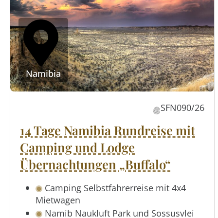
Namibia
SFN090/26
14 Tage Namibia Rundreise mit
Camping und Lodge
Übernachtungen „Buffalo“
Camping Selbstfahrerreise mit 4x4
Mietwagen
Namib Naukluft Park und Sossusvlei