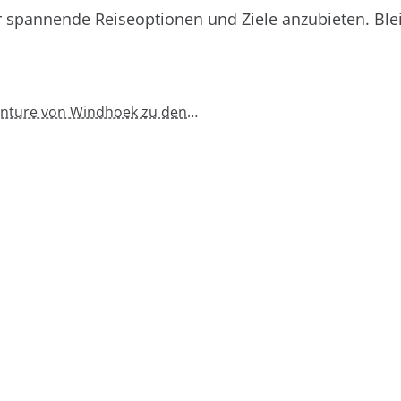
 spannende Reiseoptionen und Ziele anzubieten. Blei
Begleitete Selbstfahrertour – 17 Tage Botswana Adventure von Windhoek zu den Victoria Falls