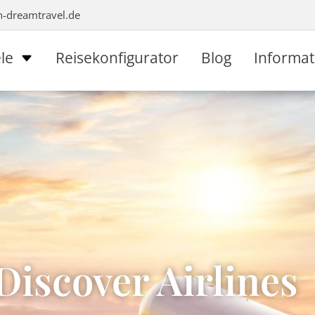
n-dreamtravel.de
le
Reisekonfigurator
Blog
Informa
iscover Airlines