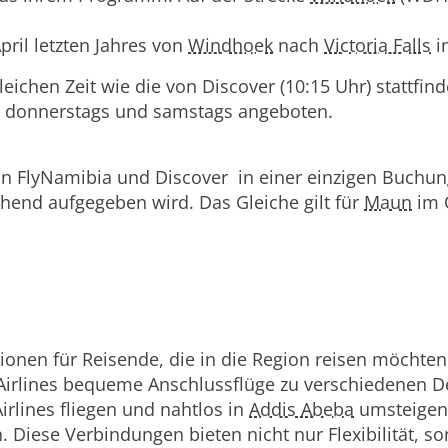
April letzten Jahres von
Windhoek
nach
Victoria Falls
i
 gleichen Zeit wie die von Discover (10:15 Uhr) stattf
s, donnerstags und samstags angeboten.
von FlyNamibia und Discover in einer einzigen Buchu
hend aufgegeben wird. Das Gleiche gilt für
Maun
im 
Optionen für Reisende, die in die Region reisen möch
Airlines bequeme Anschlussflüge zu verschiedenen Des
irlines fliegen und nahtlos in
Addis Abeba
umsteigen, 
n. Diese Verbindungen bieten nicht nur Flexibilität, s