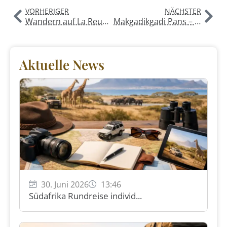
VORHERIGER
NÄCHSTER
Wandern auf La Reunion – Reisebericht von Claudia Steimel und Stefan Lingnau
Makgadikgadi Pans – die Zebramigration- Botswanas best gehütetes Geheimnis
Aktuelle News
30. Juni 2026
13:46
Südafrika Rundreise individ...