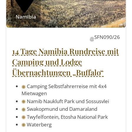
Namibia
SFN090/26
14 Tage Namibia Rundreise mit
Camping und Lodge
Übernachtungen „Buffalo“
Camping Selbstfahrerreise mit 4x4
Mietwagen
Namib Naukluft Park und Sossusvlei
Swakopmund und Damaraland
Twyfelfontein, Etosha National Park
Waterberg