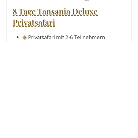
8 Tage Tansania Deluxe
Privatsafari
Privatsafari mit 2-6 Teilnehmern
ausgezeichnete Lodges
deutschsprachiger Reiseführer
Tarangire NP - Lake Manyara NP
Ngorongoro Krater
Grumeti Hills Wildreservat
inklusive 1 Transfer-Inlandsflug
ab € 2.760,-
Entdecken
pro Person