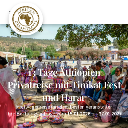
13 Tage Äthiopien
Privatreise mit Timkat Fest
und Harar
Mietwagenreise mit dem besten Veranstalter
Ihre Buchungsanfrage vom
bis
15.01.2026
27.01.2027