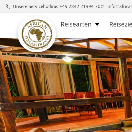
Unsere Servicehotline: +49 2842 21994-70
info@africa
Reisearten
Reisezie