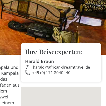
Ihre Reiseexperten:
Harald Braun
mpala und
harald@african-dreamtravel.de
+49 (0) 171 8040440
b Kampala
 das
Pfaden aus
 dem
zwei
e einem