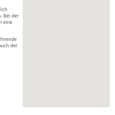
lich
. Bei der
h eine
lohnende
auch der