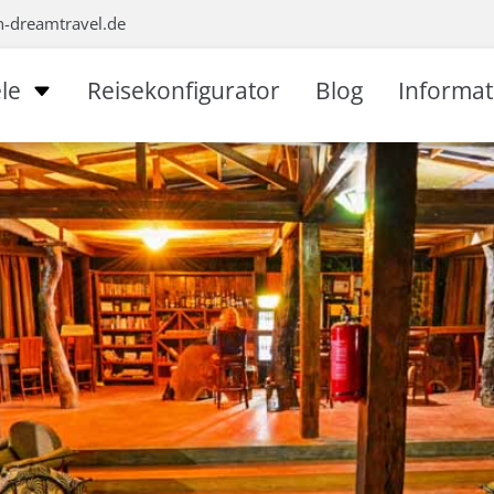
n-dreamtravel.de
le
Reisekonfigurator
Blog
Informa