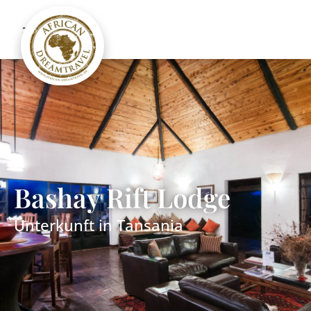
Bashay Rift Lodge
Unterkunft in
Tansania