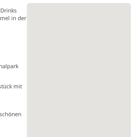
 Drinks
mel in der
nalpark
stück mit
rschönen