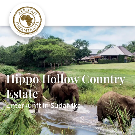
Hippo Hollow Country
Estate
Unterkunft in
Südafrika