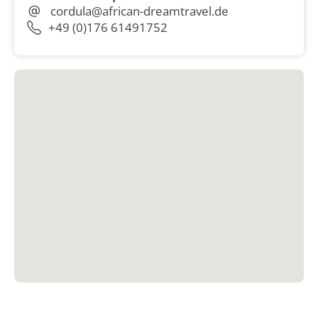
cordula@african-dreamtravel.de
+49 (0)176 61491752