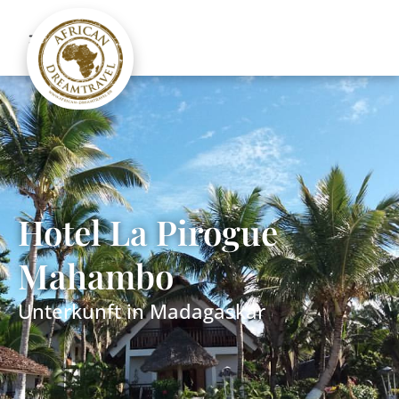
Hotel La Pirogue
Mahambo
Unterkunft in
Madagaskar