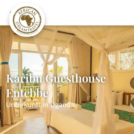
Karibu Guesthouse
Entebbe
Unterkunft in
Uganda