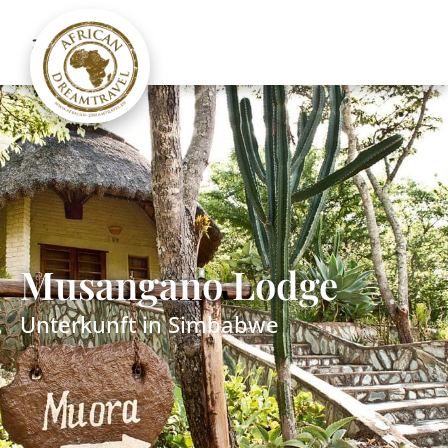
Musangano Lodge
Unterkunft in
Simbabwe