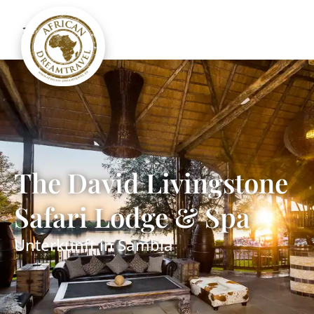
The David Livingstone
Safari Lodge & Spa
Unterkunft in
Sambia