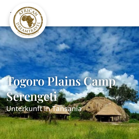
Togoro Plains Camp
Serengeti
Unterkunft in
Tansania