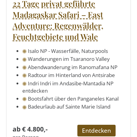
22 Tage privat geführte
Madagaskar Safari – East
Adventure: Regenwälder,
Feuchtgebiete und Wale
Isalo NP - Wasserfälle, Naturpools
Wanderungen im Tsaranoro Valley
Abendwanderung im Ranomafana NP
Radtour im Hinterland von Antsirabe
Indri Indri im Andasibe-Mantadia NP
entdecken
Bootsfahrt über den Panganeles Kanal
Badeurlaub auf Sainte Marie Island
ab € 4.800,-
Entdecken