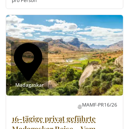
pro Person
Madagaskar
MAMF-PR16/26
16-tägige privat geführte
Madagaskar Reise – Vom