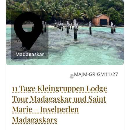
Madagaskar
MAJM-GRIGM11/27
11 Tage Kleingruppen Lodge
Tour Madagaskar und Saint
Marie – Inselperlen
Madagaskars