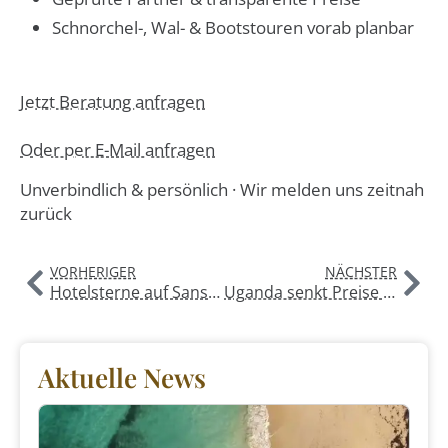
Schnorchel-, Wal- & Bootstouren vorab planbar
Jetzt Beratung anfragen
Oder per E-Mail anfragen
Unverbindlich & persönlich · Wir melden uns zeitnah
zurück
VORHERIGER
NÄCHSTER
Hotelsterne auf Sansibar – Was wirklich zählt
Uganda senkt Preise für Gorilla Permits – Gorilla-Trekking 2026–2027 wird günstiger
Aktuelle News