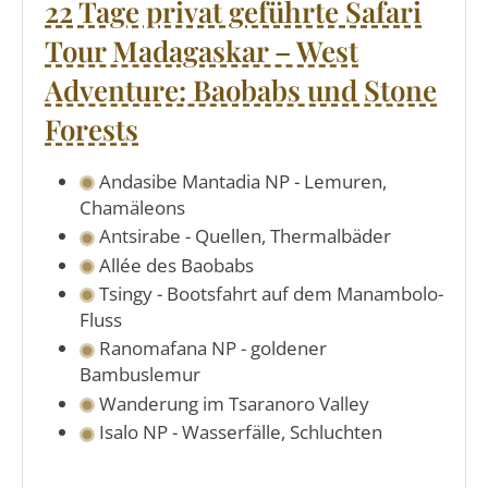
22 Tage privat geführte Safari
Tour Madagaskar – West
Adventure: Baobabs und Stone
Forests
Andasibe Mantadia NP - Lemuren,
Chamäleons
Antsirabe - Quellen, Thermalbäder
Allée des Baobabs
Tsingy - Bootsfahrt auf dem Manambolo-
Fluss
Ranomafana NP - goldener
Bambuslemur
Wanderung im Tsaranoro Valley
Isalo NP - Wasserfälle, Schluchten