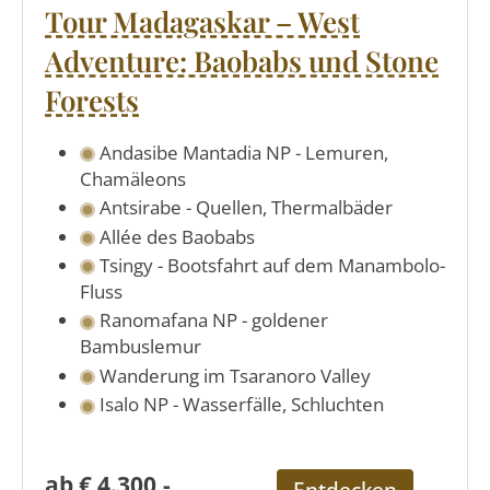
Tour Madagaskar – West
Adventure: Baobabs und Stone
Forests
Andasibe Mantadia NP - Lemuren,
Chamäleons
Antsirabe - Quellen, Thermalbäder
Allée des Baobabs
Tsingy - Bootsfahrt auf dem Manambolo-
Fluss
Ranomafana NP - goldener
Bambuslemur
Wanderung im Tsaranoro Valley
Isalo NP - Wasserfälle, Schluchten
ab € 4.300,-
Entdecken