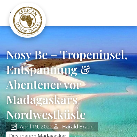
Nosy Be – Tropeninsel,
Entspannung &
Abenteuer vor
Madagaskars
Nordwestküste
April 19, 2022
Harald Braun
Destination Madagaskar